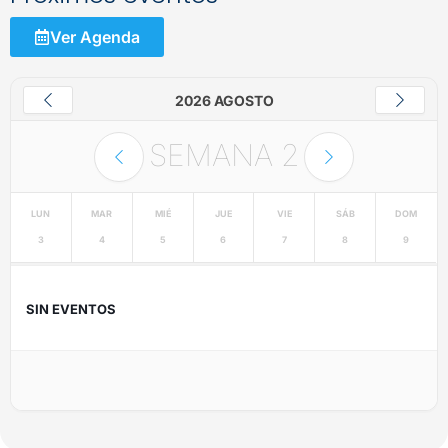
Ver Agenda
2026 AGOSTO
SEMANA
2
LUN
MAR
MIÉ
JUE
VIE
SÁB
DOM
3
4
5
6
7
8
9
SIN EVENTOS