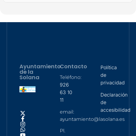
Ayuntamiento
Contacto
Política
de la
de
Solana
Teléfono:
privacidad
926
63 10
Declaración
11
de
accesibilidad
email:
ayuntamiento@lasolana.es
Pl.