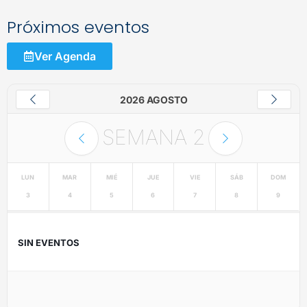
Próximos eventos
Ver Agenda
2026 AGOSTO
SEMANA
2
LUN
MAR
MIÉ
JUE
VIE
SÁB
DOM
3
4
5
6
7
8
9
SIN EVENTOS