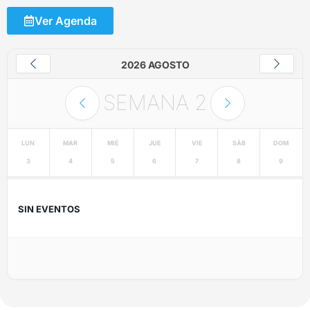
Ver Agenda
2026 AGOSTO
SEMANA
2
LUN
MAR
MIÉ
JUE
VIE
SÁB
DOM
3
4
5
6
7
8
9
SIN EVENTOS