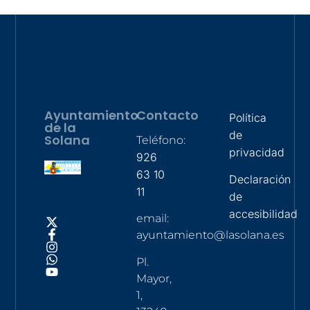
Ayuntamiento
Contacto
Política
de la
de
Solana
Teléfono:
privacidad
926
63 10
Declaración
11
de
accesibilidad
email:
ayuntamiento@lasolana.es
Pl.
Mayor,
1,