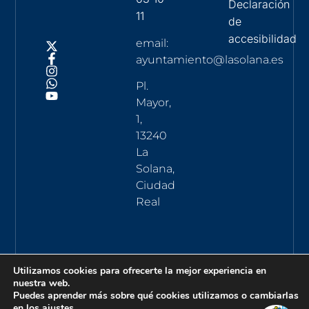
Declaración
11
de
accesibilidad
email:
ayuntamiento@lasolana.es
Pl.
Mayor,
1,
13240
La
Solana,
Ciudad
Real
Utilizamos cookies para ofrecerte la mejor experiencia en
nuestra web.
Puedes aprender más sobre qué cookies utilizamos o cambiarlas
en los
ajustes
.