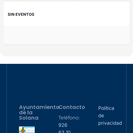
SIN EVENTOS
Ayuntamiento
Contacto
Política
de la
de
Solana
Teléfono:
privacidad
926
63 10