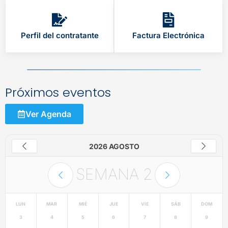
Perfil del contratante
Factura Electrónica
Próximos eventos
Ver Agenda
2026 AGOSTO
SEMANA
2
LUN
MAR
MIÉ
JUE
VIE
SÁB
DOM
3
4
5
6
7
8
9