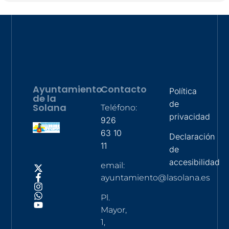
Ayuntamiento
Contacto
Política
de la
de
Solana
Teléfono:
privacidad
926
63 10
Declaración
11
de
accesibilidad
email:
ayuntamiento@lasolana.es
Pl.
Mayor,
1,