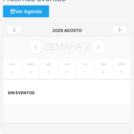
Ver Agenda
2026 AGOSTO
SEMANA
2
LUN
MAR
MIÉ
JUE
VIE
SÁB
DOM
3
4
5
6
7
8
9
SIN EVENTOS