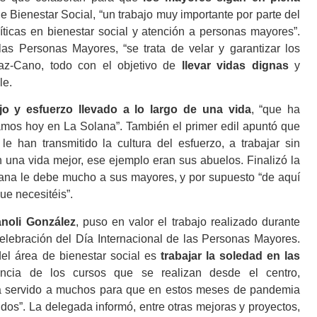
de Bienestar Social, “un trabajo muy importante por parte del
líticas en bienestar social y atención a personas mayores”.
las Personas Mayores, “se trata de velar y garantizar los
íaz-Cano, todo con el objetivo de
llevar vidas dignas
y
le.
ajo y esfuerzo llevado a lo largo de una vida
, “que ha
utamos hoy en La Solana”. También el primer edil apuntó que
 han transmitido la cultura del esfuerzo, a trabajar sin
una vida mejor, ese ejemplo eran sus abuelos. Finalizó la
lana le debe mucho a sus mayores, y por supuesto “de aquí
ue necesitéis”.
noli González
, puso en valor el trabajo realizado durante
 celebración del Día Internacional de las Personas Mayores.
el área de bienestar social es
trabajar la soledad en las
ancia de los cursos que se realizan desde el centro,
ha servido a muchos para que en estos meses de pandemia
os”. La delegada informó, entre otras mejoras y proyectos,