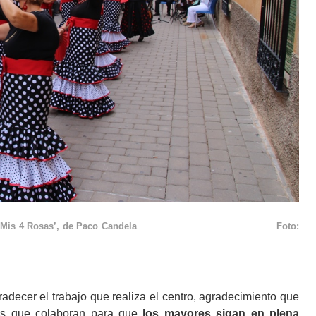
 las sevillanas ‘Mis 4 Rosas’, de Paco Candela Foto:
radecer el trabajo que realiza el centro, agradecimiento que
des que colaboran para que
los mayores sigan en plena