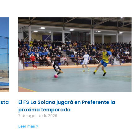
ista
El FS La Solana jugará en Preferente la
próxima temporada
7 de agosto de 2026
Leer más »