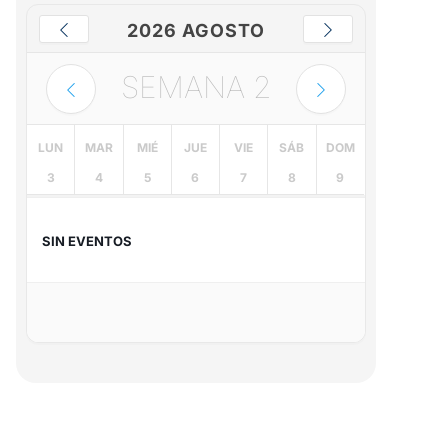
2026 AGOSTO
SEMANA
2
LUN
MAR
MIÉ
JUE
VIE
SÁB
DOM
3
4
5
6
7
8
9
SIN EVENTOS