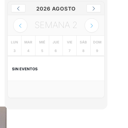
2026 AGOSTO
SEMANA
2
LUN
MAR
MIÉ
JUE
VIE
SÁB
DOM
3
4
5
6
7
8
9
SIN EVENTOS