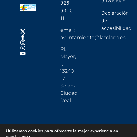
privacidad
926
63 10
Declaración
11
de
accesibilidad
email:
ayuntamiento@lasolana.es
Pl.
Mayor,
1,
13240
La
Solana,
Ciudad
Real
Utilizamos cookies para ofrecerte la mejor experiencia en
nuestra web.