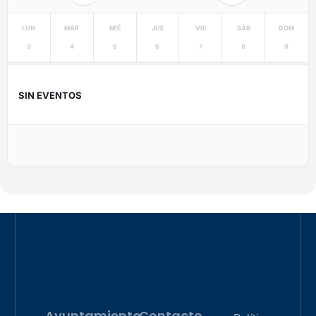
LUN
MAR
MIÉ
JUE
VIE
SÁB
DOM
3
4
5
6
7
8
9
SIN EVENTOS
Ayuntamiento
Contacto