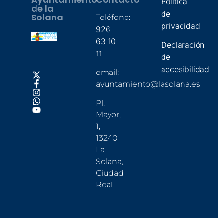
Política
de la
de
Solana
Teléfono:
privacidad
926
63 10
Declaración
11
de
accesibilidad
email:
ayuntamiento@lasolana.es
Pl.
Mayor,
1,
13240
La
Solana,
Ciudad
Real