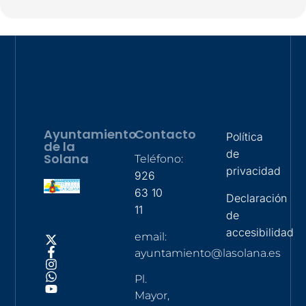
Ayuntamiento
Contacto
Política
de la
de
Solana
Teléfono:
privacidad
926
63 10
Declaración
11
de
accesibilidad
email:
ayuntamiento@lasolana.es
Pl.
Mayor,