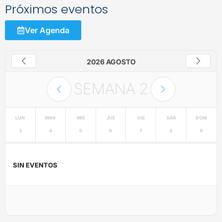
Próximos eventos
Ver Agenda
2026 AGOSTO
SEMANA
2
LUN
MAR
MIÉ
JUE
VIE
SÁB
DOM
3
4
5
6
7
8
9
SIN EVENTOS