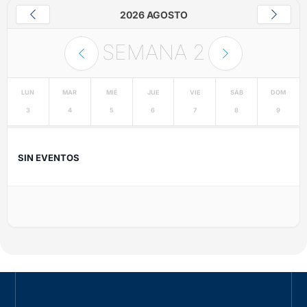
2026 AGOSTO
SEMANA
2
LUN
MAR
MIÉ
JUE
VIE
SÁB
DOM
3
4
5
6
7
8
9
SIN EVENTOS