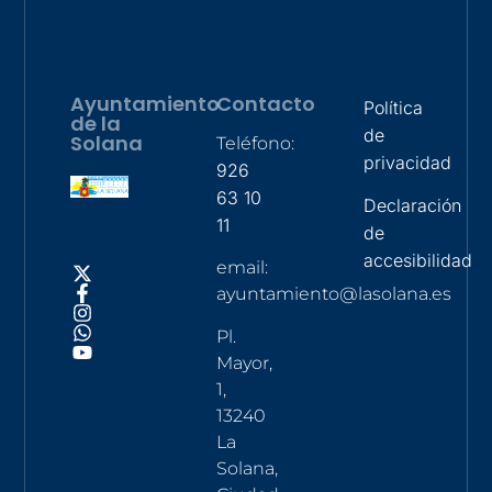
Ayuntamiento
Contacto
Política
de la
de
Solana
Teléfono:
privacidad
926
63 10
Declaración
11
de
accesibilidad
email:
ayuntamiento@lasolana.es
Pl.
Mayor,
1,
13240
La
Solana,