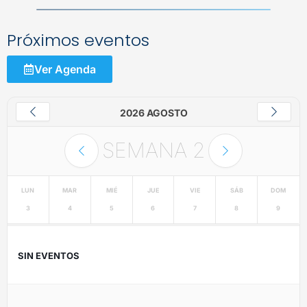
Próximos eventos
Ver Agenda
2026 AGOSTO
SEMANA
2
LUN
MAR
MIÉ
JUE
VIE
SÁB
DOM
3
4
5
6
7
8
9
SIN EVENTOS