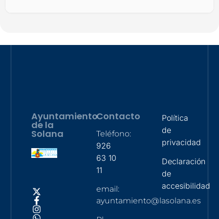
Ayuntamiento
Contacto
Política
de la
de
Solana
Teléfono:
privacidad
926
63 10
Declaración
11
de
accesibilidad
email:
ayuntamiento@lasolana.es