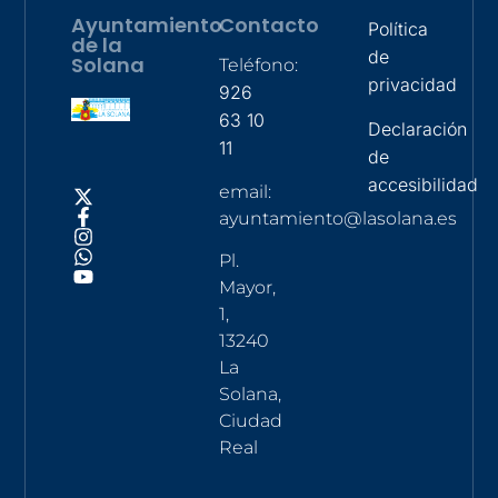
Ayuntamiento
Contacto
Política
de la
de
Solana
Teléfono:
privacidad
926
63 10
Declaración
11
de
accesibilidad
email:
ayuntamiento@lasolana.es
Pl.
Mayor,
1,
13240
La
Solana,
Ciudad
Real