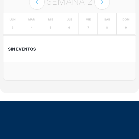
SEMANA
2
LUN
MAR
MIÉ
JUE
VIE
SÁB
DOM
3
4
5
6
7
8
9
SIN EVENTOS