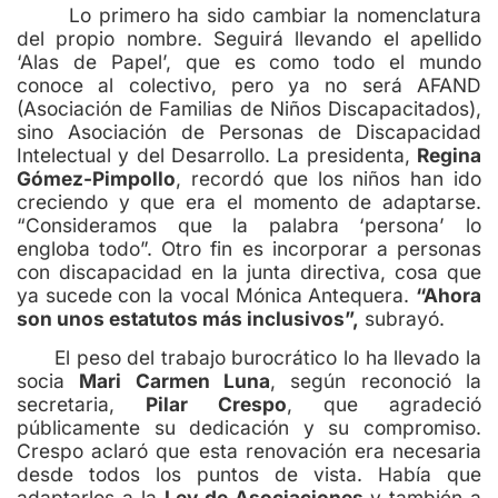
Lo primero ha sido cambiar la nomenclatura
del propio nombre. Seguirá llevando el apellido
‘Alas de Papel’, que es como todo el mundo
conoce al colectivo, pero ya no será AFAND
(Asociación de Familias de Niños Discapacitados),
sino Asociación de Personas de Discapacidad
Intelectual y del Desarrollo. La presidenta,
Regina
Gómez-Pimpollo
, recordó que los niños han ido
creciendo y que era el momento de adaptarse.
“Consideramos que la palabra ‘persona’ lo
engloba todo”. Otro fin es incorporar a personas
con discapacidad en la junta directiva, cosa que
ya sucede con la vocal Mónica Antequera.
“Ahora
son unos estatutos más inclusivos”,
subrayó.
El peso del trabajo burocrático lo ha llevado la
socia
Mari Carmen Luna
, según reconoció la
secretaria,
Pilar Crespo
, que agradeció
públicamente su dedicación y su compromiso.
Crespo aclaró que esta renovación era necesaria
desde todos los puntos de vista. Había que
adaptarlos a la
Ley de Asociaciones
y también a