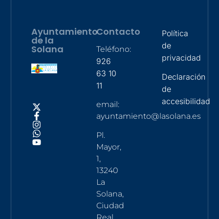
Ayuntamiento
Contacto
Política
de la
de
Solana
Teléfono:
privacidad
926
63 10
Declaración
11
de
accesibilidad
email:
ayuntamiento@lasolana.es
Pl.
Mayor,
1,
13240
La
Solana,
Ciudad
Real