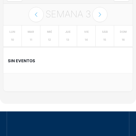
SEMANA
3
LUN
MAR
MIÉ
JUE
VIE
SÁB
DOM
10
11
12
13
14
15
16
SIN EVENTOS