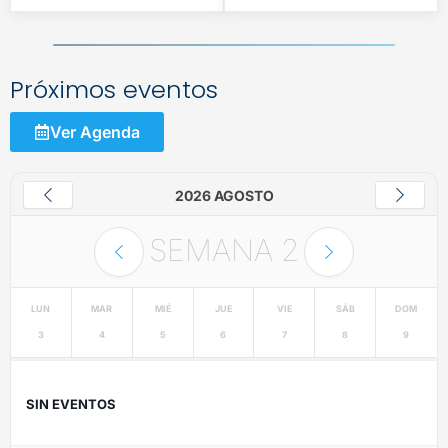
Próximos eventos
Ver Agenda
2026 AGOSTO
SEMANA
2
LUN
MAR
MIÉ
JUE
VIE
SÁB
DOM
3
4
5
6
7
8
9
SIN EVENTOS