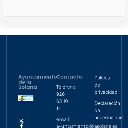
Ayuntamiento
Contacto
Política
de la
de
Solana
Teléfono:
privacidad
926
63 10
Declaración
11
de
accesibilidad
email:
ayuntamiento@lasolana.es