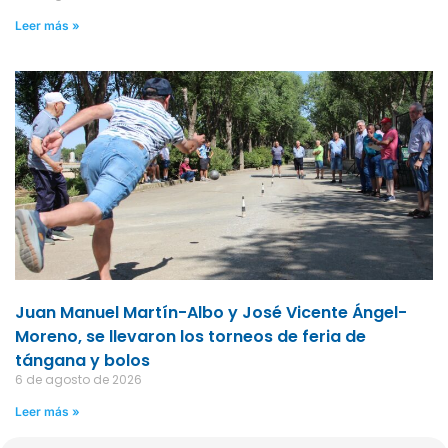
Leer más »
Juan Manuel Martín-Albo y José Vicente Ángel-
Moreno, se llevaron los torneos de feria de
tángana y bolos
6 de agosto de 2026
Leer más »