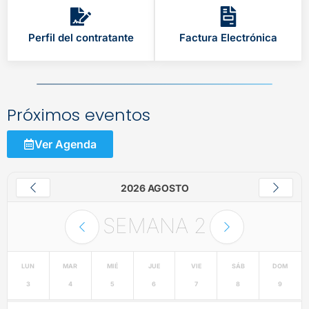
Perfil del contratante
Factura Electrónica
Próximos eventos
Ver Agenda
2026 AGOSTO
SEMANA
2
LUN
MAR
MIÉ
JUE
VIE
SÁB
DOM
3
4
5
6
7
8
9