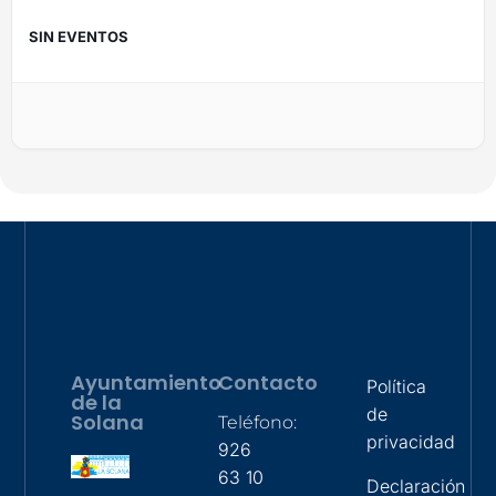
SIN EVENTOS
Ayuntamiento
Contacto
Política
de la
de
Solana
Teléfono:
privacidad
926
63 10
Declaración