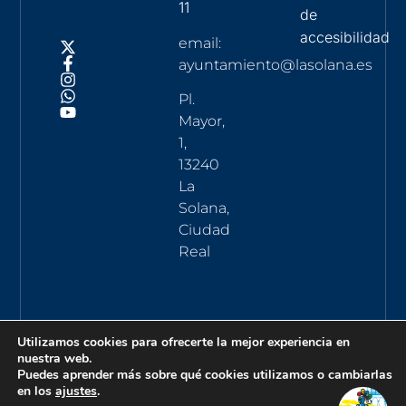
11
de
accesibilidad
email:
ayuntamiento@lasolana.es
Pl.
Mayor,
1,
13240
La
Solana,
Ciudad
Real
Utilizamos cookies para ofrecerte la mejor experiencia en
nuestra web.
Puedes aprender más sobre qué cookies utilizamos o cambiarlas
en los
ajustes
.