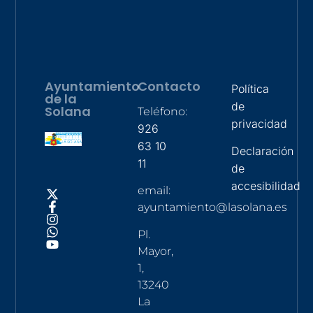
Ayuntamiento
Contacto
Política
de la
de
Solana
Teléfono:
privacidad
926
63 10
Declaración
11
de
accesibilidad
email:
ayuntamiento@lasolana.es
Pl.
Mayor,
1,
13240
La