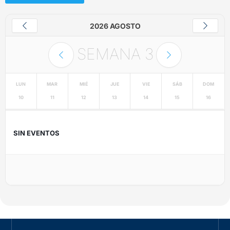
2026 AGOSTO
SEMANA
3
LUN
MAR
MIÉ
JUE
VIE
SÁB
DOM
10
11
12
13
14
15
16
SIN EVENTOS