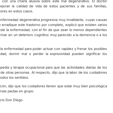
con una charla alusiva sobre este mal degenerativo. El doctor
joran la calidad de vida de estos pacientes y de sus familias,
dores en estos casos.
a enfermedad degenerativa progresiva muy invalidante, cuyas causas
 erradique este trastorno por completo, explicó que existen varios
este la enfermedad, con el fin de que sean lo menos dependientes
ivar en un deterioro cognitivo muy parecido a la demencia o a los
a enfermedad para poder actuar con rapidez y frenar los posibles
dad, dormir mal o perder la expresividad pueden significar los
pedia y terapia ocupacional para que las actividades diarias de los
 otras personas. Al respecto, dijo que la labor de los cuidadores
todos los sentidos.
ón, dijo que los cuidadores tienen que estar muy bien psicológica
ersas pautas en grupo.
lacio Don Diego.