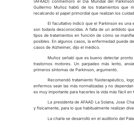
(AFAAD) conmemoró el Día Mundial del Parkinson 
Guillermo Muñoz habló de los tratamientos que me
recalcando el papel primordial que realizan los cuida
El facultativo indicó que el Parkinson es un
son todavía desconocidas. A falta de un antídoto que
tipos de tratamientos en función de cómo se manifi
posibles. En algunos casos, la enfermedad puede der
casos de Alzheimer, dijo el médico.
Muñoz señaló que es bueno detectar pronto l
trastornos motores. Un parpadeo más lento, ansie
primeros síntomas de Parkinson, argumentó.
Recomendó tratamiento fisioterapéutico, logo
enfermos sean las más normalizadas y no dependan de
es muy importante para hacerles la vida más fácil en 
La presidenta de AFAAD La Solana, Jose Chac
y físicamente, para lo que habitualmente realizan div
La charla se desarrolló en el auditorio del Pa