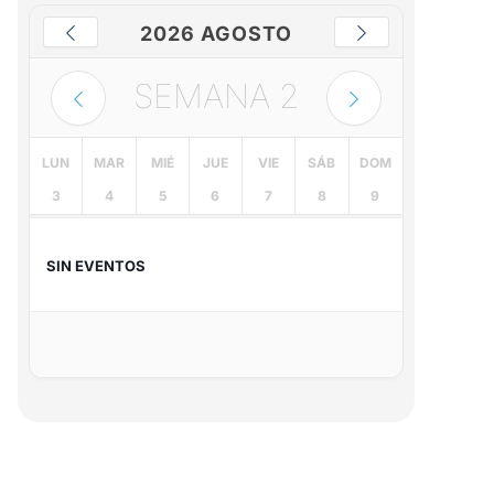
2026 AGOSTO
SEMANA
2
LUN
MAR
MIÉ
JUE
VIE
SÁB
DOM
3
4
5
6
7
8
9
SIN EVENTOS