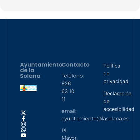
Ayuntamiento
Contacto
Política
de la
de
Solana
Teléfono:
privacidad
926
63 10
Declaración
11
de
accesibilidad
email:
ayuntamiento@lasolana.es
Pl.
Mayor,