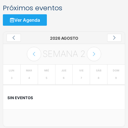
Próximos eventos
Ver Agenda
2026 AGOSTO
SEMANA
2
LUN
MAR
MIÉ
JUE
VIE
SÁB
DOM
3
4
5
6
7
8
9
SIN EVENTOS