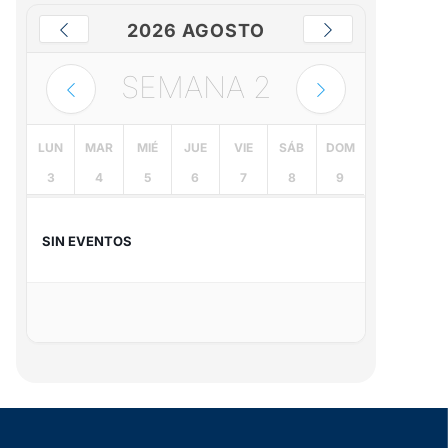
2026 AGOSTO
SEMANA
2
LUN
MAR
MIÉ
JUE
VIE
SÁB
DOM
3
4
5
6
7
8
9
SIN EVENTOS