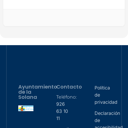
Ayuntamiento
Contacto
Política
de la
de
Solana
Teléfono:
privacidad
926
63 10
Declaración
11
de
accesibilidad