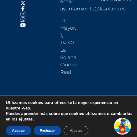
email:
ayuntamiento@lasolana.es
Pl.
Mayor,
1,
13240
La
Solana,
Ciudad
Real
Utilizamos cookies para ofrecerte la mejor experiencia en
nuestra web.
Puedes aprender más sobre qué cookies utilizamos o cambiarlas
en los
ajustes
.
Aceptar
Rechazar
Ajustes