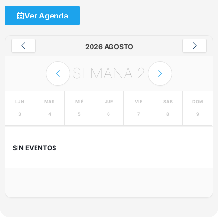
Ver Agenda
2026 AGOSTO
SEMANA
2
LUN
MAR
MIÉ
JUE
VIE
SÁB
DOM
3
4
5
6
7
8
9
SIN EVENTOS