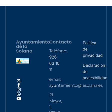
Ayuntamiento
Contacto
Política
de la
de
Solana
Teléfono:
privacidad
926
63 10
Declaración
11
de
accesibilidad
email:
ayuntamiento@lasolana.es
Pl.
Mayor,
1,