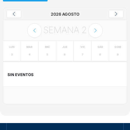
2026 AGOSTO
SEMANA
2
LUN
MAR
MIÉ
JUE
VIE
SÁB
DOM
3
4
5
6
7
8
9
SIN EVENTOS