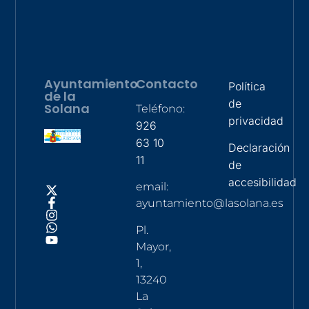
Ayuntamiento
Contacto
Política
de la
de
Solana
Teléfono:
privacidad
926
63 10
Declaración
11
de
accesibilidad
email:
ayuntamiento@lasolana.es
Pl.
Mayor,
1,
13240
La