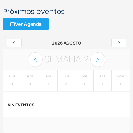
Próximos eventos
Ver Agenda
2026 AGOSTO
SEMANA
2
LUN
MAR
MIÉ
JUE
VIE
SÁB
DOM
3
4
5
6
7
8
9
SIN EVENTOS