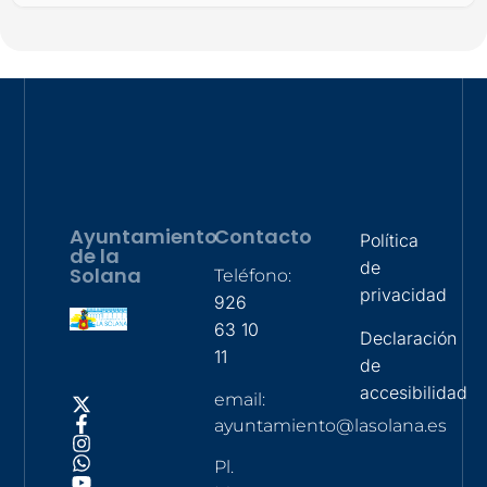
Ayuntamiento
Contacto
Política
de la
de
Solana
Teléfono:
privacidad
926
63 10
Declaración
11
de
accesibilidad
email:
ayuntamiento@lasolana.es
Pl.