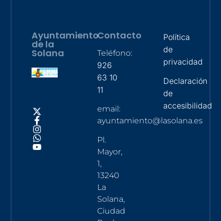
Ayuntamiento
Contacto
Política
de la
de
Solana
Teléfono:
privacidad
926
63 10
Declaración
11
de
accesibilidad
email:
ayuntamiento@lasolana.es
Pl.
Mayor,
1,
13240
La
Solana,
Ciudad