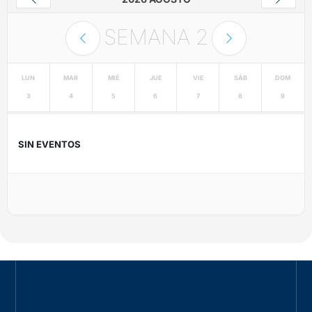
SEMANA
2
LUN
MAR
MIÉ
JUE
VIE
SÁB
DOM
3
4
5
6
7
8
9
SIN EVENTOS