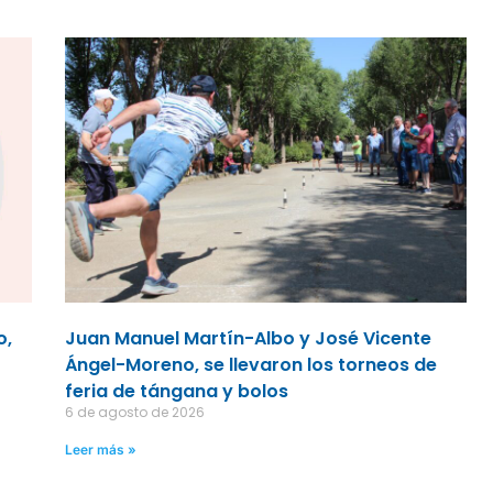
o,
Juan Manuel Martín-Albo y José Vicente
Ángel-Moreno, se llevaron los torneos de
feria de tángana y bolos
6 de agosto de 2026
Leer más »