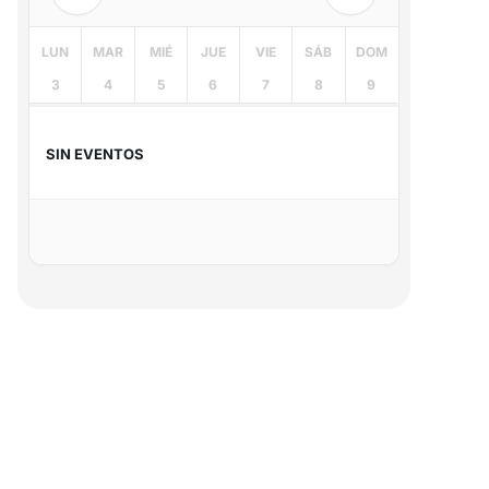
LUN
MAR
MIÉ
JUE
VIE
SÁB
DOM
3
4
5
6
7
8
9
SIN EVENTOS