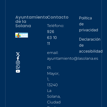
Ayuntamiento
Contacto
Política
de la
de
Solana
Teléfono:
privacidad
926
63 10
Declaración
11
de
accesibilidad
email:
ayuntamiento@lasolana.es
Pl.
Mayor,
1,
13240
La
Solana,
Ciudad