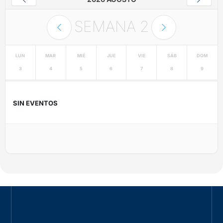
SEMANA
2
LUN
MAR
MIÉ
JUE
VIE
SÁB
DOM
3
4
5
6
7
8
9
SIN EVENTOS